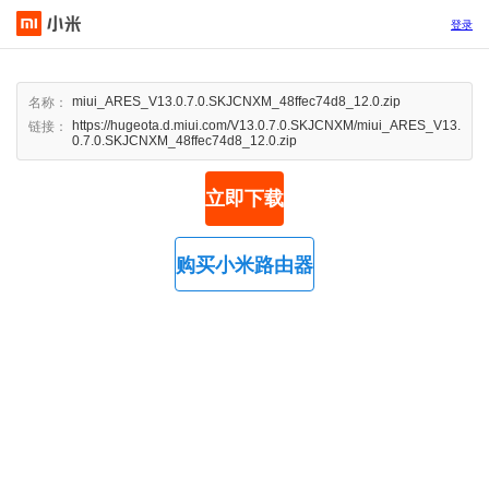
登录
miui_ARES_V13.0.7.0.SKJCNXM_48ffec74d8_12.0.zip
名称：
https://hugeota.d.miui.com/V13.0.7.0.SKJCNXM/miui_ARES_V13.
链接：
0.7.0.SKJCNXM_48ffec74d8_12.0.zip
立即下载
购买小米路由器