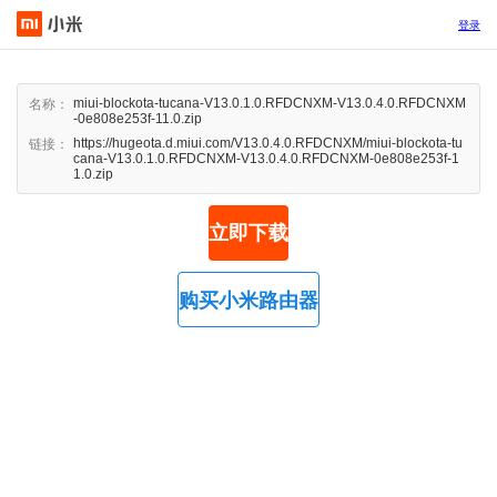
登录
miui-blockota-tucana-V13.0.1.0.RFDCNXM-V13.0.4.0.RFDCNXM
名称：
-0e808e253f-11.0.zip
https://hugeota.d.miui.com/V13.0.4.0.RFDCNXM/miui-blockota-tu
链接：
cana-V13.0.1.0.RFDCNXM-V13.0.4.0.RFDCNXM-0e808e253f-1
1.0.zip
立即下载
购买小米路由器