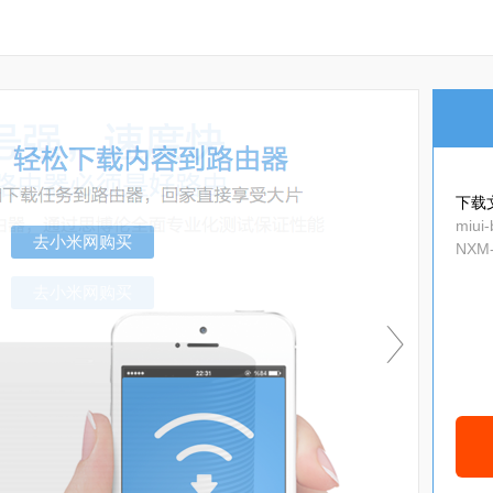
下载
miui-
NXM-
4-8.1
去小米网购买