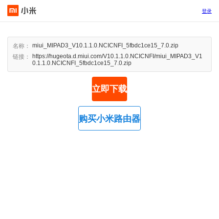
登录
miui_MIPAD3_V10.1.1.0.NCICNFI_5fbdc1ce15_7.0.zip
名称：
https://hugeota.d.miui.com/V10.1.1.0.NCICNFI/miui_MIPAD3_V1
链接：
0.1.1.0.NCICNFI_5fbdc1ce15_7.0.zip
立即下载
购买小米路由器