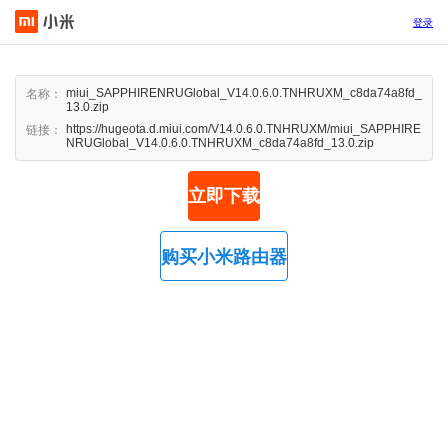
登录
miui_SAPPHIRENRUGlobal_V14.0.6.0.TNHRUXM_c8da74a8fd_
名称：
13.0.zip
https://hugeota.d.miui.com/V14.0.6.0.TNHRUXM/miui_SAPPHIRE
链接：
NRUGlobal_V14.0.6.0.TNHRUXM_c8da74a8fd_13.0.zip
立即下载
购买小米路由器