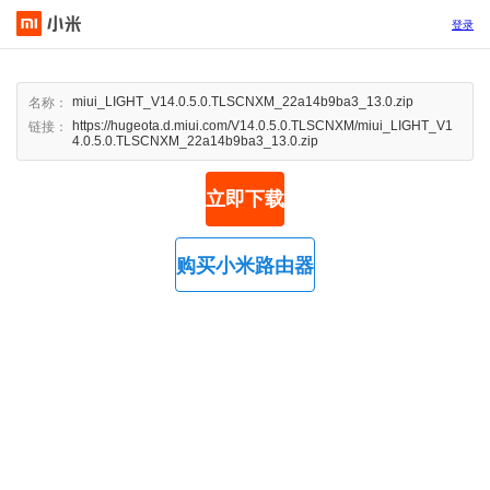
登录
miui_LIGHT_V14.0.5.0.TLSCNXM_22a14b9ba3_13.0.zip
名称：
https://hugeota.d.miui.com/V14.0.5.0.TLSCNXM/miui_LIGHT_V1
链接：
4.0.5.0.TLSCNXM_22a14b9ba3_13.0.zip
立即下载
购买小米路由器