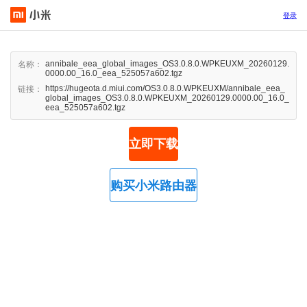
登录
annibale_eea_global_images_OS3.0.8.0.WPKEUXM_20260129.
名称：
0000.00_16.0_eea_525057a602.tgz
https://hugeota.d.miui.com/OS3.0.8.0.WPKEUXM/annibale_eea_
链接：
global_images_OS3.0.8.0.WPKEUXM_20260129.0000.00_16.0_
eea_525057a602.tgz
立即下载
购买小米路由器