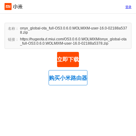
登录
onyx_global-ota_full-OS3.0.6.0.WOLMIXM-user-16.0-02188a537
名称：
8.zip
https://hugeota.d.miui.com/OS3.0.6.0.WOLMIXM/onyx_global-ota
链接：
_full-OS3.0.6.0.WOLMIXM-user-16.0-02188a5378.zip
立即下载
购买小米路由器