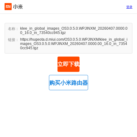
登录
klee_in_global_images_OS3.0.5.0.WPJINXM_20260407.0000.0
名称：
0_16.0_in_73540cc945.tgz
https://hugeota.d.miui.com/OS3.0.5.0.WPJINXM/klee_in_global_i
链接：
mages_OS3.0.5.0.WPJINXM_20260407.0000.00_16.0_in_7354
0cc945.tgz
立即下载
购买小米路由器