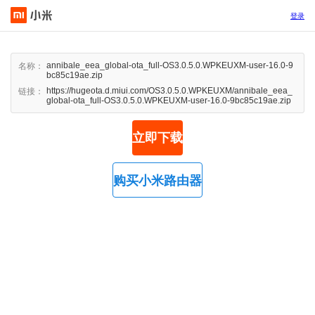
登录
annibale_eea_global-ota_full-OS3.0.5.0.WPKEUXM-user-16.0-9
名称：
bc85c19ae.zip
https://hugeota.d.miui.com/OS3.0.5.0.WPKEUXM/annibale_eea_
链接：
global-ota_full-OS3.0.5.0.WPKEUXM-user-16.0-9bc85c19ae.zip
立即下载
购买小米路由器