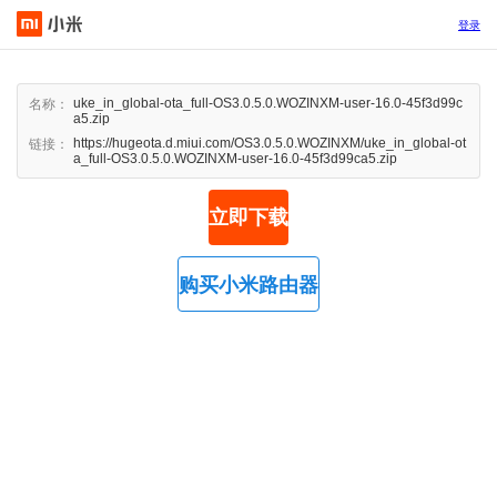
登录
uke_in_global-ota_full-OS3.0.5.0.WOZINXM-user-16.0-45f3d99c
名称：
a5.zip
https://hugeota.d.miui.com/OS3.0.5.0.WOZINXM/uke_in_global-ot
链接：
a_full-OS3.0.5.0.WOZINXM-user-16.0-45f3d99ca5.zip
立即下载
购买小米路由器