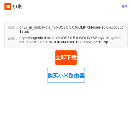
登录
onyx_in_global-ota_full-OS3.0.5.0.WOLINXM-user-16.0-ab6c36cf
名称：
18.zip
https://hugeota.d.miui.com/OS3.0.5.0.WOLINXM/onyx_in_global-
链接：
ota_full-OS3.0.5.0.WOLINXM-user-16.0-ab6c36cf18.zip
立即下载
购买小米路由器