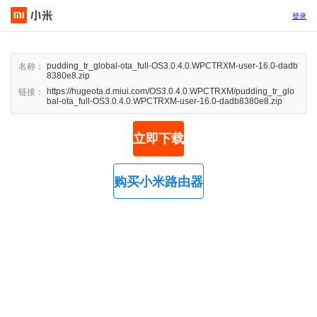
登录
pudding_tr_global-ota_full-OS3.0.4.0.WPCTRXM-user-16.0-dadb
名称：
8380e8.zip
https://hugeota.d.miui.com/OS3.0.4.0.WPCTRXM/pudding_tr_glo
链接：
bal-ota_full-OS3.0.4.0.WPCTRXM-user-16.0-dadb8380e8.zip
立即下载
购买小米路由器