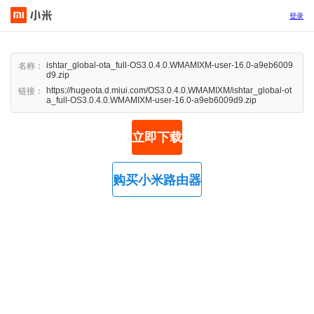
登录
ishtar_global-ota_full-OS3.0.4.0.WMAMIXM-user-16.0-a9eb6009
名称：
d9.zip
https://hugeota.d.miui.com/OS3.0.4.0.WMAMIXM/ishtar_global-ot
链接：
a_full-OS3.0.4.0.WMAMIXM-user-16.0-a9eb6009d9.zip
立即下载
购买小米路由器