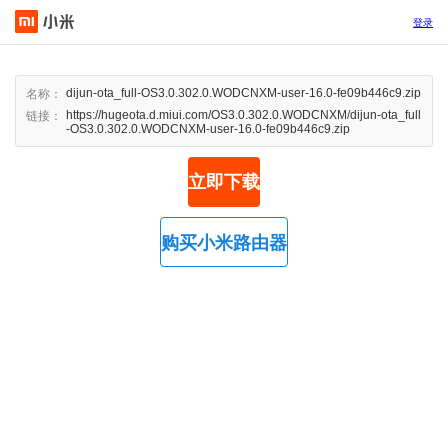
登录
dijun-ota_full-OS3.0.302.0.WODCNXM-user-16.0-fe09b446c9.zip
名称：
https://hugeota.d.miui.com/OS3.0.302.0.WODCNXM/dijun-ota_full
链接：
-OS3.0.302.0.WODCNXM-user-16.0-fe09b446c9.zip
立即下载
购买小米路由器