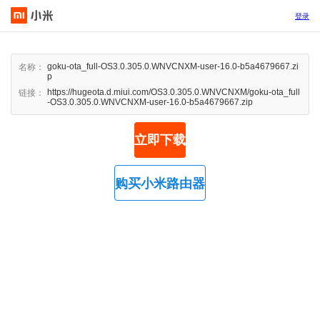
登录
goku-ota_full-OS3.0.305.0.WNVCNXM-user-16.0-b5a4679667.zi
名称：
p
https://hugeota.d.miui.com/OS3.0.305.0.WNVCNXM/goku-ota_full
链接：
-OS3.0.305.0.WNVCNXM-user-16.0-b5a4679667.zip
立即下载
购买小米路由器