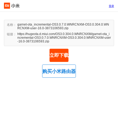
登录
garnet-ota_incremental-OS3.0.7.0.WNRCNXM-OS3.0.304.0.WN
名称：
RCNXM-user-16.0-3873106593.zip
https://hugeota.d.miui.com/OS3.0.304.0.WNRCNXM/garnet-ota_i
链接：
ncremental-OS3.0.7.0.WNRCNXM-OS3.0.304.0.WNRCNXM-user
-16.0-3873106593.zip
立即下载
购买小米路由器