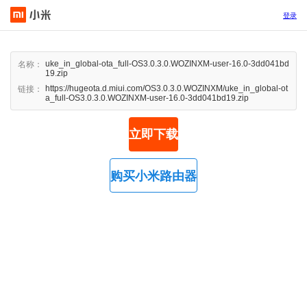
登录
uke_in_global-ota_full-OS3.0.3.0.WOZINXM-user-16.0-3dd041bd
名称：
19.zip
https://hugeota.d.miui.com/OS3.0.3.0.WOZINXM/uke_in_global-ot
链接：
a_full-OS3.0.3.0.WOZINXM-user-16.0-3dd041bd19.zip
立即下载
购买小米路由器