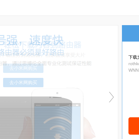
下载
roth
WNNR
_ru_
去小米网购买