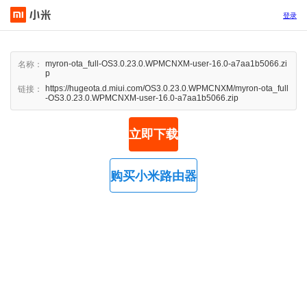
登录
myron-ota_full-OS3.0.23.0.WPMCNXM-user-16.0-a7aa1b5066.zi
名称：
p
https://hugeota.d.miui.com/OS3.0.23.0.WPMCNXM/myron-ota_full
链接：
-OS3.0.23.0.WPMCNXM-user-16.0-a7aa1b5066.zip
立即下载
购买小米路由器