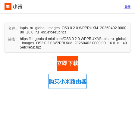
登录
lapis_ru_global_images_OS3.0.2.0.WPPRUXM_20260402.0000.
名称：
00_16.0_ru_495efc4e5b.tgz
https://hugeota.d.miui.com/OS3.0.2.0.WPPRUXM/lapis_ru_global
链接：
_images_OS3.0.2.0.WPPRUXM_20260402.0000.00_16.0_ru_49
5efc4e5b.tgz
立即下载
购买小米路由器