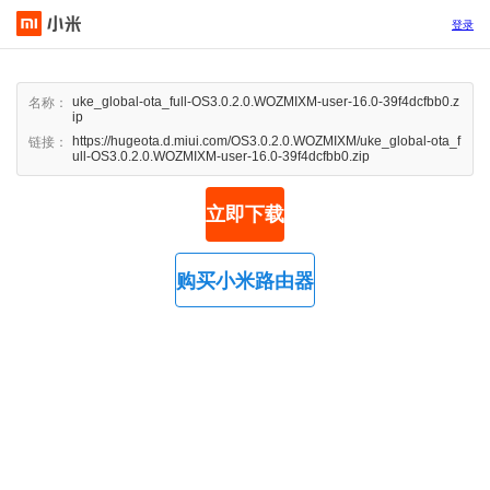
登录
uke_global-ota_full-OS3.0.2.0.WOZMIXM-user-16.0-39f4dcfbb0.z
名称：
ip
https://hugeota.d.miui.com/OS3.0.2.0.WOZMIXM/uke_global-ota_f
链接：
ull-OS3.0.2.0.WOZMIXM-user-16.0-39f4dcfbb0.zip
立即下载
购买小米路由器