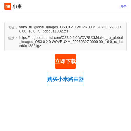
登录
taiko_ru_global_images_OS3.0.2.0.WOVRUXM_20260327.000
名称：
0.00_16.0_ru_bdcd0a1382.tgz
https://hugeota.d.miui.com/OS3.0.2.0.WOVRUXM/taiko_ru_global
链接：
_images_OS3.0.2.0.WOVRUXM_20260327.0000.00_16.0_ru_bd
cd0a1382.tgz
立即下载
购买小米路由器