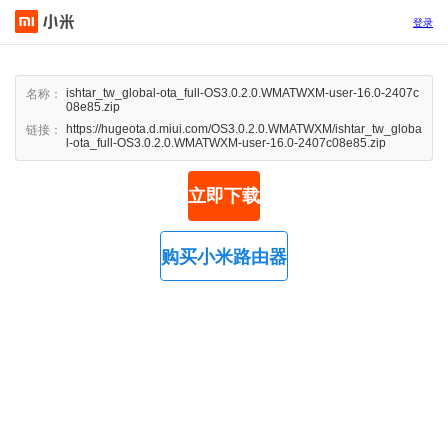
登录
ishtar_tw_global-ota_full-OS3.0.2.0.WMATWXM-user-16.0-2407c
名称：
08e85.zip
https://hugeota.d.miui.com/OS3.0.2.0.WMATWXM/ishtar_tw_globa
链接：
l-ota_full-OS3.0.2.0.WMATWXM-user-16.0-2407c08e85.zip
立即下载
购买小米路由器