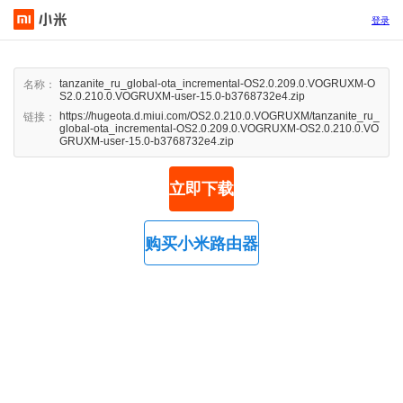
登录
tanzanite_ru_global-ota_incremental-OS2.0.209.0.VOGRUXM-O
名称：
S2.0.210.0.VOGRUXM-user-15.0-b3768732e4.zip
https://hugeota.d.miui.com/OS2.0.210.0.VOGRUXM/tanzanite_ru_
链接：
global-ota_incremental-OS2.0.209.0.VOGRUXM-OS2.0.210.0.VO
GRUXM-user-15.0-b3768732e4.zip
立即下载
购买小米路由器