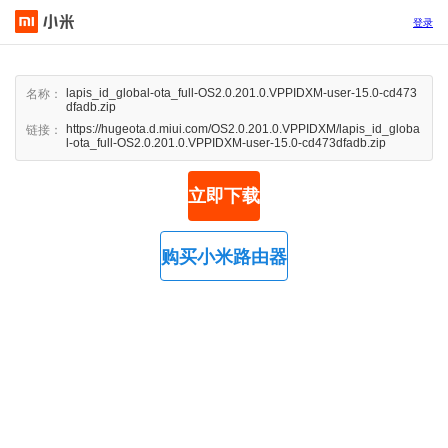
登录
lapis_id_global-ota_full-OS2.0.201.0.VPPIDXM-user-15.0-cd473
名称：
dfadb.zip
https://hugeota.d.miui.com/OS2.0.201.0.VPPIDXM/lapis_id_globa
链接：
l-ota_full-OS2.0.201.0.VPPIDXM-user-15.0-cd473dfadb.zip
立即下载
购买小米路由器