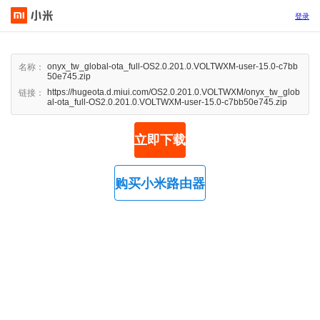
登录
onyx_tw_global-ota_full-OS2.0.201.0.VOLTWXM-user-15.0-c7bb
名称：
50e745.zip
https://hugeota.d.miui.com/OS2.0.201.0.VOLTWXM/onyx_tw_glob
链接：
al-ota_full-OS2.0.201.0.VOLTWXM-user-15.0-c7bb50e745.zip
立即下载
购买小米路由器