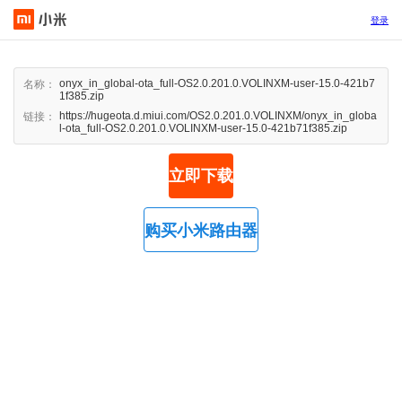
登录
onyx_in_global-ota_full-OS2.0.201.0.VOLINXM-user-15.0-421b7
名称：
1f385.zip
https://hugeota.d.miui.com/OS2.0.201.0.VOLINXM/onyx_in_globa
链接：
l-ota_full-OS2.0.201.0.VOLINXM-user-15.0-421b71f385.zip
立即下载
购买小米路由器