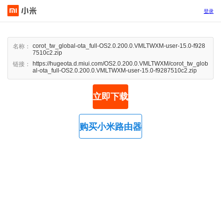
登录
corot_tw_global-ota_full-OS2.0.200.0.VMLTWXM-user-15.0-f928
名称：
7510c2.zip
https://hugeota.d.miui.com/OS2.0.200.0.VMLTWXM/corot_tw_glob
链接：
al-ota_full-OS2.0.200.0.VMLTWXM-user-15.0-f9287510c2.zip
立即下载
购买小米路由器