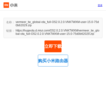
登录
vermeer_tw_global-ota_full-OS2.0.2.0.VNKTWXM-user-15.0-75d
名称：
0b62029.zip
https://hugeota.d.miui.com/OS2.0.2.0.VNKTWXM/vermeer_tw_glo
链接：
bal-ota_full-OS2.0.2.0.VNKTWXM-user-15.0-75d0b62029.zip
立即下载
购买小米路由器