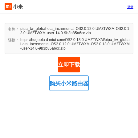
登录
pipa_tw_global-ota_incremental-OS2.0.12.0.UMZTWXM-OS2.0.1
名称：
3.0.UMZTWXM-user-14.0-9b3b85a6cc.zip
https://hugeota.d.miui.com/OS2.0.13.0.UMZTWXM/pipa_tw_globa
链接：
l-ota_incremental-OS2.0.12.0.UMZTWXM-OS2.0.13.0.UMZTWXM
-user-14.0-9b3b85a6cc.zip
立即下载
购买小米路由器