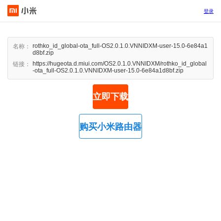
登录
rothko_id_global-ota_full-OS2.0.1.0.VNNIDXM-user-15.0-6e84a1
名称：
d8bf.zip
https://hugeota.d.miui.com/OS2.0.1.0.VNNIDXM/rothko_id_global
链接：
-ota_full-OS2.0.1.0.VNNIDXM-user-15.0-6e84a1d8bf.zip
立即下载
购买小米路由器