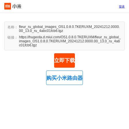
登录
fleur_ru_global_images_OS1.0.8.0.TKERUXM_20241212.0000.
名称：
00_13.0_ru_4abc01fcb6.tgz
https://hugeota.d.miui.com/OS1.0.8.0.TKERUXM/fleur_ru_global_
链接：
images_OS1.0.8.0.TKERUXM_20241212.0000.00_13.0_ru_4ab
c01fcb6.tgz
立即下载
购买小米路由器