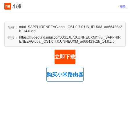
登录
miui_SAPPHIRENEEAGlobal_OS1.0.7.0.UNHEUXM_ad66423c2
名称：
b_14.0.zip
https://hugeota.d.miui.com/OS1.0.7.0.UNHEUXM/miui_SAPPHIR
链接：
ENEEAGlobal_OS1.0.7.0.UNHEUXM_ad66423c2b_14.0.zip
立即下载
购买小米路由器