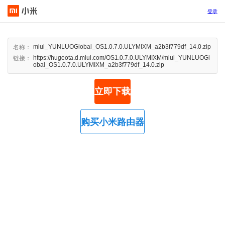
登录
miui_YUNLUOGlobal_OS1.0.7.0.ULYMIXM_a2b3f779df_14.0.zip
名称：
https://hugeota.d.miui.com/OS1.0.7.0.ULYMIXM/miui_YUNLUOGl
链接：
obal_OS1.0.7.0.ULYMIXM_a2b3f779df_14.0.zip
立即下载
购买小米路由器