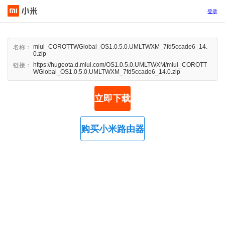
登录
miui_COROTTWGlobal_OS1.0.5.0.UMLTWXM_7fd5ccade6_14.
名称：
0.zip
https://hugeota.d.miui.com/OS1.0.5.0.UMLTWXM/miui_COROTT
链接：
WGlobal_OS1.0.5.0.UMLTWXM_7fd5ccade6_14.0.zip
立即下载
购买小米路由器