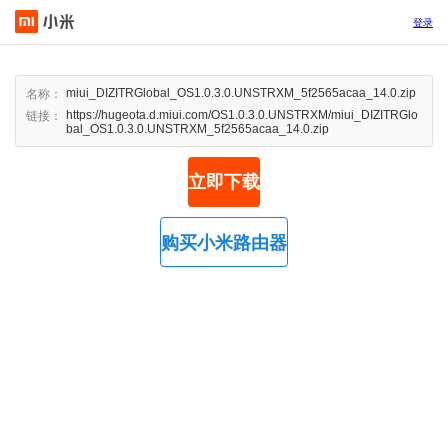
登录
miui_DIZITRGlobal_OS1.0.3.0.UNSTRXM_5f2565acaa_14.0.zip
名称：
https://hugeota.d.miui.com/OS1.0.3.0.UNSTRXM/miui_DIZITRGlo
链接：
bal_OS1.0.3.0.UNSTRXM_5f2565acaa_14.0.zip
立即下载
购买小米路由器