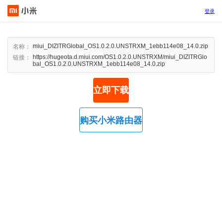
登录
miui_DIZITRGlobal_OS1.0.2.0.UNSTRXM_1ebb114e08_14.0.zip
名称：
https://hugeota.d.miui.com/OS1.0.2.0.UNSTRXM/miui_DIZITRGlo
链接：
bal_OS1.0.2.0.UNSTRXM_1ebb114e08_14.0.zip
立即下载
购买小米路由器