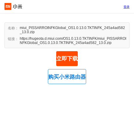
登录
miui_PISSARROINFKGlobal_OS1.0.13.0.TKTINFK_245a4ad582
名称：
_13.0.zip
https://hugeota.d.miui.com/OS1.0.13.0.TKTINFK/miui_PISSARROI
链接：
NFKGlobal_OS1.0.13.0.TKTINFK_245a4ad582_13.0.zip
立即下载
购买小米路由器