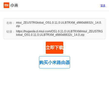
登录
miui_ZEUSTRGlobal_OS1.0.11.0.ULBTRXM_d980d8832c_14.0.
名称：
zip
https://hugeota.d.miui.com/OS1.0.11.0.ULBTRXM/miui_ZEUSTRG
链接：
lobal_OS1.0.11.0.ULBTRXM_d980d8832c_14.0.zip
立即下载
购买小米路由器