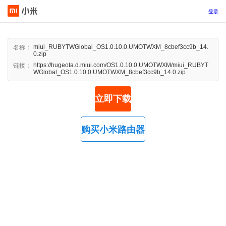
登录
miui_RUBYTWGlobal_OS1.0.10.0.UMOTWXM_8cbef3cc9b_14.
名称：
0.zip
https://hugeota.d.miui.com/OS1.0.10.0.UMOTWXM/miui_RUBYT
链接：
WGlobal_OS1.0.10.0.UMOTWXM_8cbef3cc9b_14.0.zip
立即下载
购买小米路由器