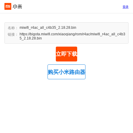
登录
miwifi_r4ac_all_c4b35_2.18.28.bin
名称：
https://bigota.miwifi.com/xiaoqiang/rom/r4ac/miwifi_r4ac_all_c4b3
链接：
5_2.18.28.bin
立即下载
购买小米路由器