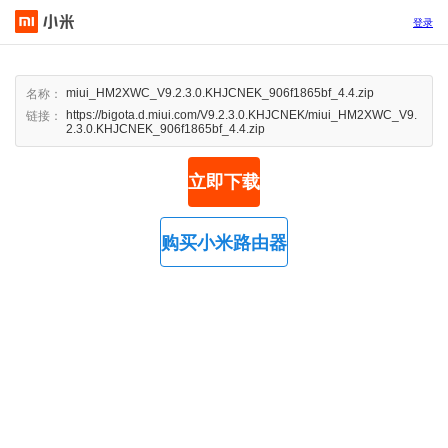
登录
miui_HM2XWC_V9.2.3.0.KHJCNEK_906f1865bf_4.4.zip
名称：
https://bigota.d.miui.com/V9.2.3.0.KHJCNEK/miui_HM2XWC_V9.
链接：
2.3.0.KHJCNEK_906f1865bf_4.4.zip
立即下载
购买小米路由器