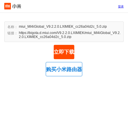
登录
miui_MI4iGlobal_V9.2.2.0.LXIMIEK_cc26a04d2c_5.0.zip
名称：
https://bigota.d.miui.com/V9.2.2.0.LXIMIEK/miui_MI4iGlobal_V9.2.
链接：
2.0.LXIMIEK_cc26a04d2c_5.0.zip
立即下载
购买小米路由器