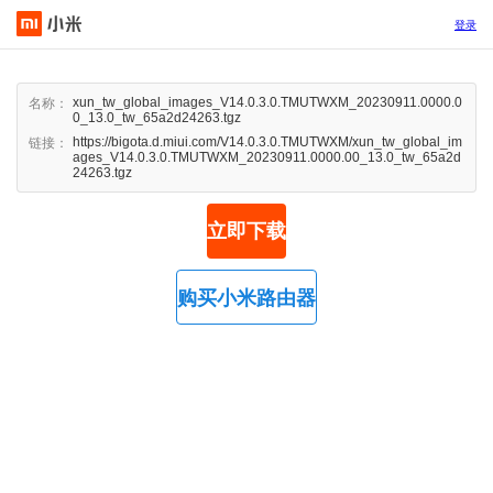
登录
xun_tw_global_images_V14.0.3.0.TMUTWXM_20230911.0000.0
名称：
0_13.0_tw_65a2d24263.tgz
https://bigota.d.miui.com/V14.0.3.0.TMUTWXM/xun_tw_global_im
链接：
ages_V14.0.3.0.TMUTWXM_20230911.0000.00_13.0_tw_65a2d
24263.tgz
立即下载
购买小米路由器