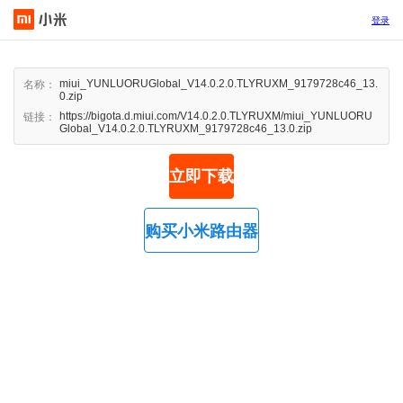
登录
miui_YUNLUORUGlobal_V14.0.2.0.TLYRUXM_9179728c46_13.
名称：
0.zip
https://bigota.d.miui.com/V14.0.2.0.TLYRUXM/miui_YUNLUORU
链接：
Global_V14.0.2.0.TLYRUXM_9179728c46_13.0.zip
立即下载
购买小米路由器