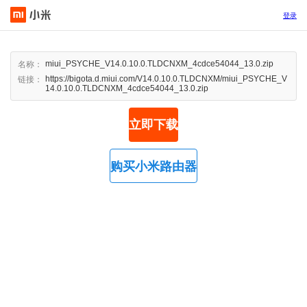
登录
miui_PSYCHE_V14.0.10.0.TLDCNXM_4cdce54044_13.0.zip
名称：
https://bigota.d.miui.com/V14.0.10.0.TLDCNXM/miui_PSYCHE_V
链接：
14.0.10.0.TLDCNXM_4cdce54044_13.0.zip
立即下载
购买小米路由器