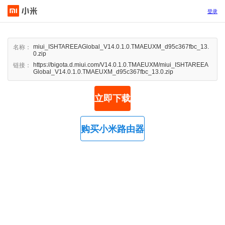
登录
miui_ISHTAREEAGlobal_V14.0.1.0.TMAEUXM_d95c367fbc_13.
名称：
0.zip
https://bigota.d.miui.com/V14.0.1.0.TMAEUXM/miui_ISHTAREEA
链接：
Global_V14.0.1.0.TMAEUXM_d95c367fbc_13.0.zip
立即下载
购买小米路由器