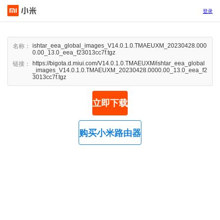
登录
ishtar_eea_global_images_V14.0.1.0.TMAEUXM_20230428.000
名称：
0.00_13.0_eea_f23013cc7f.tgz
https://bigota.d.miui.com/V14.0.1.0.TMAEUXM/ishtar_eea_global
链接：
_images_V14.0.1.0.TMAEUXM_20230428.0000.00_13.0_eea_f2
3013cc7f.tgz
立即下载
购买小米路由器