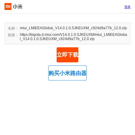
登录
miui_LMIEEAGlobal_V14.0.1.0.SJKEUXM_c924d9a77b_12.0.zip
名称：
https://bigota.d.miui.com/V14.0.1.0.SJKEUXM/miui_LMIEEAGloba
链接：
l_V14.0.1.0.SJKEUXM_c924d9a77b_12.0.zip
立即下载
购买小米路由器